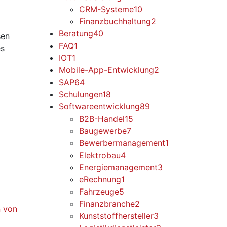
CRM-Systeme
10
Finanzbuchhaltung
2
Beratung
40
sen
FAQ
1
es
IOT
1
Mobile-App-Entwicklung
2
SAP
64
Schulungen
18
Softwareentwicklung
89
B2B-Handel
15
Baugewerbe
7
Bewerbermanagement
1
Elektrobau
4
Energiemanagement
3
eRechnung
1
Fahrzeuge
5
Finanzbranche
2
Kunststoffhersteller
3