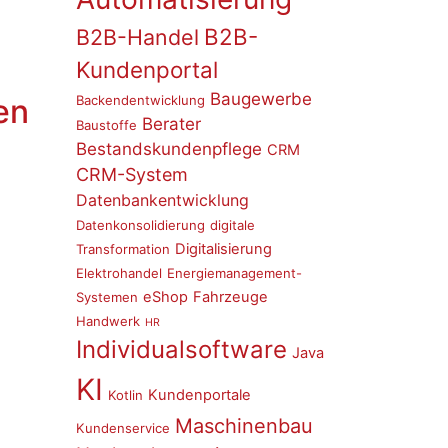
B2B-
B2B-Handel
Kundenportal
Baugewerbe
Backendentwicklung
en
Berater
Baustoffe
Bestandskundenpflege
CRM
CRM-System
Datenbankentwicklung
Datenkonsolidierung
digitale
Digitalisierung
Transformation
Elektrohandel
Energiemanagement-
eShop
Fahrzeuge
Systemen
Handwerk
HR
Individualsoftware
Java
KI
Kundenportale
Kotlin
Maschinenbau
Kundenservice