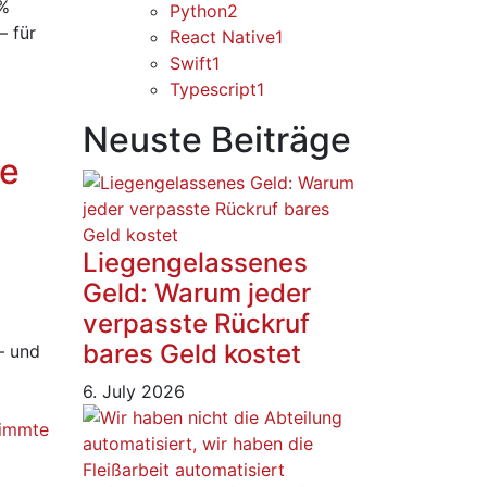
 %
Python
2
– für
React Native
1
Swift
1
Typescript
1
Neuste Beiträge
ie
n
Liegengelassenes
Geld: Warum jeder
verpasste Rückruf
bares Geld kostet
– und
6. July 2026