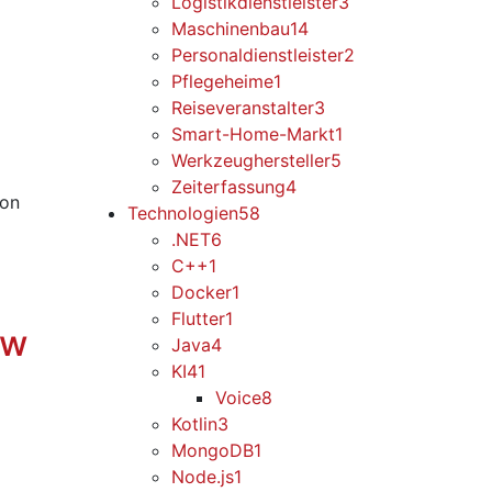
Logistikdienstleister
3
Maschinenbau
14
Personaldienstleister
2
Pflegeheime
1
Reiseveranstalter
3
Smart-Home-Markt
1
Werkzeughersteller
5
Zeiterfassung
4
von
Technologien
58
.NET
6
C++
1
Docker
1
Flutter
1
ow
Java
4
KI
41
Voice
8
Kotlin
3
MongoDB
1
Node.js
1