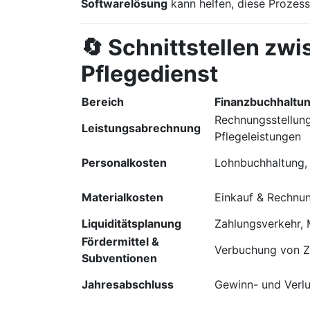
Softwarelösung
kann helfen, diese Prozess
🔄 Schnittstellen zwi
Pflegedienst
Bereich
Finanzbuchhaltun
Rechnungsstellun
Leistungsabrechnung
Pflegeleistungen
Personalkosten
Lohnbuchhaltung,
Materialkosten
Einkauf & Rechnu
Liquiditätsplanung
Zahlungsverkehr,
Fördermittel &
Verbuchung von 
Subventionen
Jahresabschluss
Gewinn- und Verl