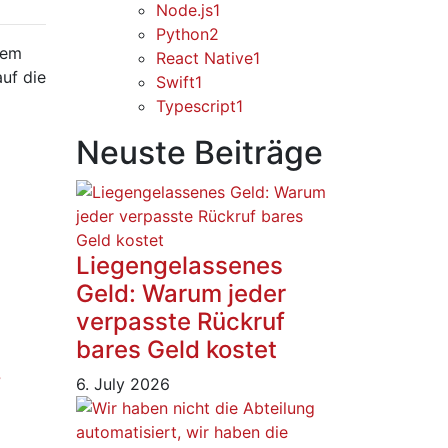
Node.js
1
Python
2
dem
React Native
1
auf die
Swift
1
Typescript
1
Neuste Beiträge
Liegengelassenes
Geld: Warum jeder
verpasste Rückruf
bares Geld kostet
?
6. July 2026