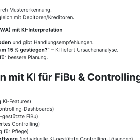
rch Mustererkennung.
eich mit Debitoren/Kreditoren.
WA) mit KI-Interpretation
oden
und gibt Handlungsempfehlungen.
um 15 % gestiegen?“
– KI liefert Ursachenanalyse.
für bessere Planung.
mit KI für FiBu & Controllin
g KI-Features)
ntrolling-Dashboards)
-gestützte FiBu)
tes Controlling)
 für Pflege)
oftware
(individuelle KI-gestützte Controlling-Lösungen)