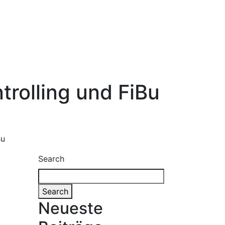
trolling und FiBu
Bu
Search
Search
Neueste