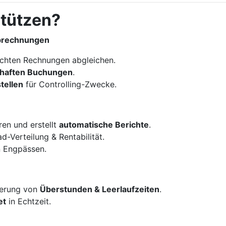
stützen?
abrechnungen
uchten Rechnungen abgleichen.
rhaften Buchungen
.
tellen
für Controlling-Zwecke.
ren und erstellt
automatische Berichte
.
ad-Verteilung & Rentabilität.
n Engpässen.
ierung von
Überstunden & Leerlaufzeiten
.
et
in Echtzeit.