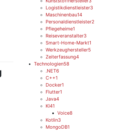
Kunststoffhersteller
3
Logistikdienstleister
3
Maschinenbau
14
Personaldienstleister
2
Pflegeheime
1
Reiseveranstalter
3
Smart-Home-Markt
1
Werkzeughersteller
5
Zeiterfassung
4
Technologien
58
g
.NET
6
C++
1
Docker
1
Flutter
1
Java
4
KI
41
Voice
8
Kotlin
3
MongoDB
1