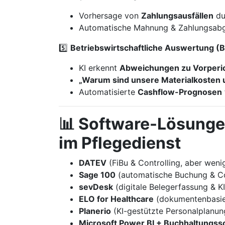
Vorhersage von
Zahlungsausfällen
du
Automatische Mahnung & Zahlungsabgl
5️⃣
Betriebswirtschaftliche Auswertung (B
KI erkennt
Abweichungen zu Vorperi
„Warum sind unsere Materialkosten 
Automatisierte
Cashflow-Prognosen
📊 Software-Lösungen 
im Pflegedienst
DATEV
(FiBu & Controlling, aber weni
Sage 100
(automatische Buchung & Co
sevDesk
(digitale Belegerfassung & KI
ELO for Healthcare
(dokumentenbasier
Planerio
(KI-gestützte Personalplanung
Microsoft Power BI + Buchhaltungss