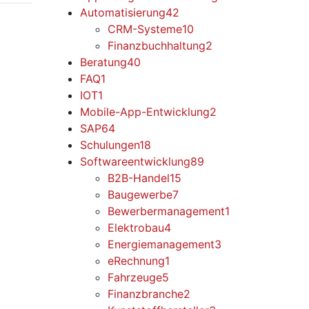
Automatisierung
42
CRM-Systeme
10
Finanzbuchhaltung
2
Beratung
40
FAQ
1
IOT
1
Mobile-App-Entwicklung
2
SAP
64
Schulungen
18
Softwareentwicklung
89
B2B-Handel
15
Baugewerbe
7
Bewerbermanagement
1
Elektrobau
4
Energiemanagement
3
eRechnung
1
Fahrzeuge
5
Finanzbranche
2