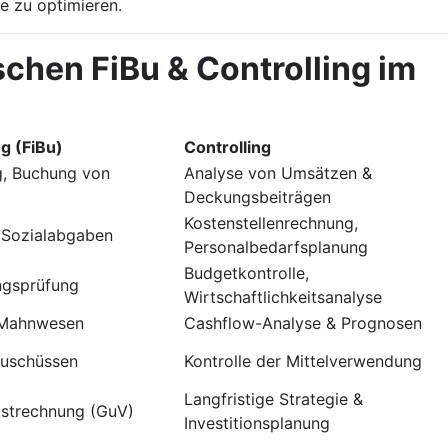
e zu optimieren.
schen FiBu & Controlling im
g (FiBu)
Controlling
g, Buchung von
Analyse von Umsätzen &
Deckungsbeiträgen
Kostenstellenrechnung,
 Sozialabgaben
Personalbedarfsplanung
Budgetkontrolle,
ngsprüfung
Wirtschaftlichkeitsanalyse
 Mahnwesen
Cashflow-Analyse & Prognosen
Zuschüssen
Kontrolle der Mittelverwendung
Langfristige Strategie &
ustrechnung (GuV)
Investitionsplanung