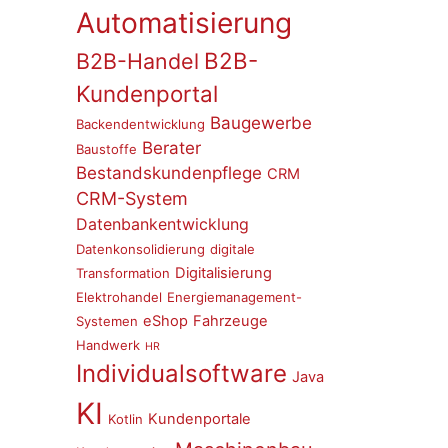
Automatisierung
B2B-
B2B-Handel
Kundenportal
Baugewerbe
Backendentwicklung
Berater
Baustoffe
Bestandskundenpflege
CRM
CRM-System
Datenbankentwicklung
Datenkonsolidierung
digitale
Digitalisierung
Transformation
Elektrohandel
Energiemanagement-
eShop
Fahrzeuge
Systemen
Handwerk
HR
Individualsoftware
Java
KI
Kundenportale
Kotlin