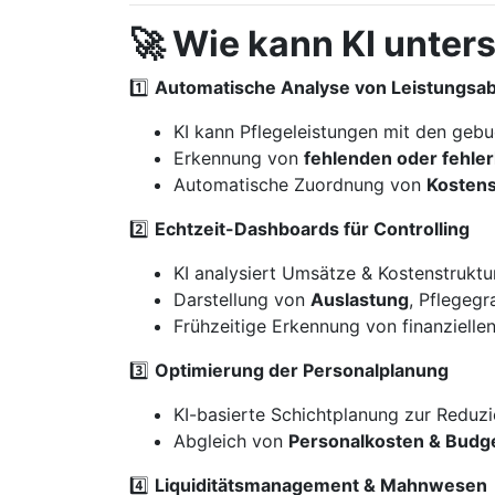
🚀 Wie kann KI unter
1️⃣
Automatische Analyse von Leistungs
KI kann Pflegeleistungen mit den geb
Erkennung von
fehlenden oder fehle
Automatische Zuordnung von
Kostens
2️⃣
Echtzeit-Dashboards für Controlling
KI analysiert Umsätze & Kostenstruktu
Darstellung von
Auslastung
, Pflegegr
Frühzeitige Erkennung von finanzielle
3️⃣
Optimierung der Personalplanung
KI-basierte Schichtplanung zur Reduz
Abgleich von
Personalkosten & Budg
4️⃣
Liquiditätsmanagement & Mahnwesen