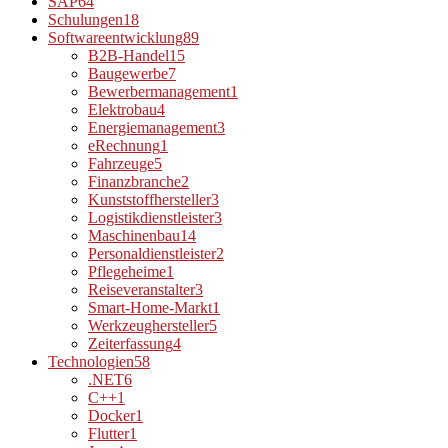
SAP
64
Schulungen
18
Softwareentwicklung
89
B2B-Handel
15
Baugewerbe
7
Bewerbermanagement
1
Elektrobau
4
Energiemanagement
3
eRechnung
1
Fahrzeuge
5
Finanzbranche
2
Kunststoffhersteller
3
Logistikdienstleister
3
Maschinenbau
14
Personaldienstleister
2
Pflegeheime
1
Reiseveranstalter
3
Smart-Home-Markt
1
Werkzeughersteller
5
Zeiterfassung
4
Technologien
58
.NET
6
C++
1
Docker
1
Flutter
1