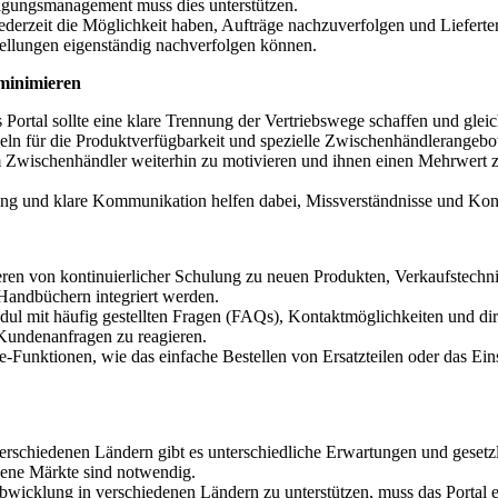
tigungsmanagement muss dies unterstützen.
jederzeit die Möglichkeit haben, Aufträge nachzuverfolgen und Liefert
ellungen eigenständig nachverfolgen können.
 minimieren
s Portal sollte eine klare Trennung der Vertriebswege schaffen und glei
eln für die Produktverfügbarkeit und spezielle Zwischenhändlerangebot
 Zwischenhändler weiterhin zu motivieren und ihnen einen Mehrwert zu
ting und klare Kommunikation helfen dabei, Missverständnisse und Kon
ieren von kontinuierlicher Schulung zu neuen Produkten, Verkaufstech
 Handbüchern integriert werden.
odul mit häufig gestellten Fragen (FAQs), Kontaktmöglichkeiten und di
Kundenanfragen zu reagieren.
-Funktionen, wie das einfache Bestellen von Ersatzteilen oder das Ei
verschiedenen Ländern gibt es unterschiedliche Erwartungen und geset
dene Märkte sind notwendig.
bwicklung in verschiedenen Ländern zu unterstützen, muss das Portal e