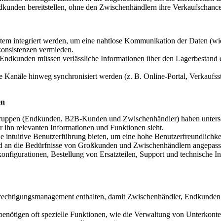
 Endkunden bereitstellen, ohne den Zwischenhändlern ihre Verkaufschan
ystem integriert werden, um eine nahtlose Kommunikation der Daten (
onsistenzen vermieden.
Endkunden müssen verlässliche Informationen über den Lagerbestand er
 Kanäle hinweg synchronisiert werden (z. B. Online-Portal, Verkaufsst
en
ruppen (Endkunden, B2B-Kunden und Zwischenhändler) haben untersch
für ihn relevanten Informationen und Funktionen sieht.
eine intuitive Benutzerführung bieten, um eine hohe Benutzerfreundlichk
und an die Bedürfnisse von Großkunden und Zwischenhändlern angepass
onfigurationen, Bestellung von Ersatzteilen, Support und technische In
erechtigungsmanagement enthalten, damit Zwischenhändler, Endkunden u
benötigen oft spezielle Funktionen, wie die Verwaltung von Unterkonte