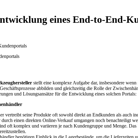
Entwicklung eines End-to-End-K
Kundenportals
kzeughersteller
stellt eine komplexe Aufgabe dar, insbesondere wen
e Geschäftsprozesse abbilden und gleichzeitig die Rolle der Zwischenhä
rungen und Lösungsansätze für die Entwicklung eines solchen Portals:
henhändler
ler vertreibt seine Produkte oft sowohl direkt an Endkunden als auch i
 durch einen direkten Online-Verkauf umgangen noch benachteiligt we
 sind oft komplex und variieren je nach Kundengruppe und Menge. Das Po
eitzustellen.
ändler benötigen Einblick in die Lagerbestände, um die Lieferzeiten u