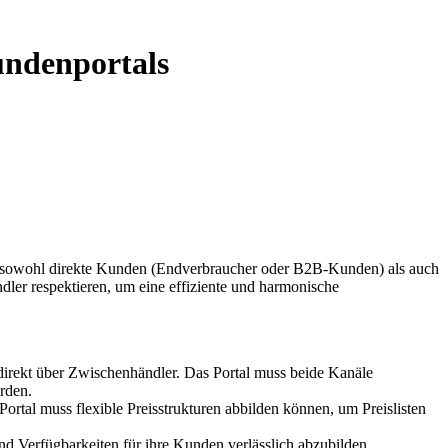
undenportals
n sowohl direkte Kunden (Endverbraucher oder B2B-Kunden) als auch
ndler respektieren, um eine effiziente und harmonische
ndirekt über Zwischenhändler. Das Portal muss beide Kanäle
rden.
rtal muss flexible Preisstrukturen abbilden können, um Preislisten
nd Verfügbarkeiten für ihre Kunden verlässlich abzubilden.