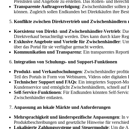
Preislisten und Angebote zu erstellen. Das Rollen- und Berech
Transparente Auftragsverfolgung
: Zwischenhändler sollten 
können. Zugleich sollen Endkunden bei Direktkäufen ihre Best
Konflikte zwischen Direktvertrieb und Zwischenhändlern
Koexistenz von Direkt- und Zwischenhändler-Vertrieb
: Da
Direktverkauf benachteiligt werden. Dies kann durch klare Reg
Exklusive Angebote und Vorteile für Zwischenhändler
: Um
über das Portal für sie verfügbar gemacht werden.
Kommunikation und Transparenz
: Ein transparentes Repor
Integration von Schulungs- und Support-Funktionen
Produkt- und Verkaufsschulungen
: Zwischenhändler profit
Teil des Portals in Form von Webinaren, Videos oder digitalen
Technischer Support und FAQs
: Ein integriertes Support-M
Kundenservice und ermöglicht Zwischenhändlern, schnell auf 
Self-Service-Funktionen
: Für Endkunden könnten Self-Service
Zwischenhändler entlasten.
Anpassung an lokale Märkte und Anforderungen
Mehrsprachigkeit und länderspezifische Anpassungen
: In 
Produktbeschreibungen und gesetzliche Hinweise für verschie
Lokalisierte Zahlungssysteme und Steuermodule
: Um die A