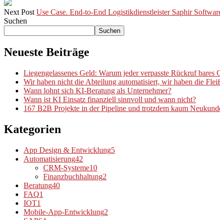
Next Post
Use Case. End-to-End Logistikdienstleister Saphir Softwar
Suchen
Suchen
Neueste Beiträge
Liegengelassenes Geld: Warum jeder verpasste Rückruf bares G
Wir haben nicht die Abteilung automatisiert, wir haben die Fleiß
Wann lohnt sich KI-Beratung als Unternehmer?
Wann ist KI Einsatz finanziell sinnvoll und wann nicht?
167 B2B Projekte in der Pipeline und trotzdem kaum Neukund
Kategorien
App Design & Entwicklung
5
Automatisierung
42
CRM-Systeme
10
Finanzbuchhaltung
2
Beratung
40
FAQ
1
IOT
1
Mobile-App-Entwicklung
2