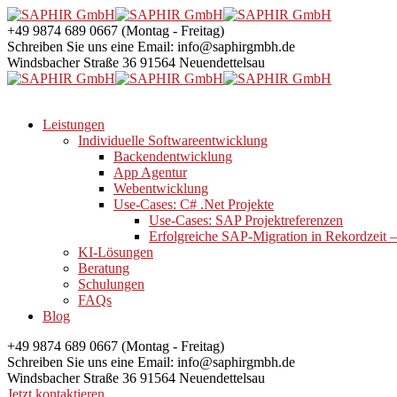
+49 9874 689 0667
(Montag - Freitag)
Schreiben Sie uns eine Email:
info@saphirgmbh.de
Windsbacher Straße 36
91564 Neuendettelsau
Leistungen
Individuelle Softwareentwicklung
Backendentwicklung
App Agentur
Webentwicklung
Use-Cases: C# .Net Projekte
Use-Cases: SAP Projektreferenzen
Erfolgreiche SAP-Migration in Rekordzeit 
KI-Lösungen
Beratung
Schulungen
FAQs
Blog
+49 9874 689 0667
(Montag - Freitag)
Schreiben Sie uns eine Email:
info@saphirgmbh.de
Windsbacher Straße 36
91564 Neuendettelsau
Jetzt kontaktieren