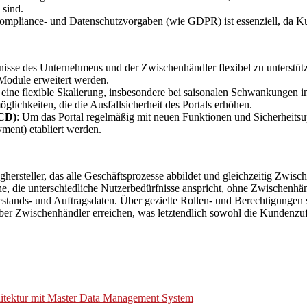
 sind.
Compliance- und Datenschutzvorgaben (wie GDPR) ist essenziell, da Ku
isse des Unternehmens und der Zwischenhändler flexibel zu unterstütze
Module erweitert werden.
eine flexible Skalierung, insbesondere bei saisonalen Schwankungen
lichkeiten, die die Ausfallsicherheit des Portals erhöhen.
/CD)
: Um das Portal regelmäßig mit neuen Funktionen und Sicherheitsup
ment) etabliert werden.
steller, das alle Geschäftsprozesse abbildet und gleichzeitig Zwische
äche, die unterschiedliche Nutzerbedürfnisse anspricht, ohne Zwischenhä
stands- und Auftragsdaten. Über gezielte Rollen- und Berechtigungen s
er Zwischenhändler erreichen, was letztendlich sowohl die Kundenzufr
hitektur mit Master Data Management System