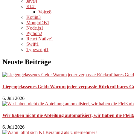
Java
4
KI
41
Voice
8
Kotlin
3
MongoDB
1
Node.js
1
Python
2
React Native
1
Swift
1
Typescript
1
Neuste Beiträge
Liegengelassenes Geld: Warum jeder verpasste Rückruf bares Ge
6. Juli 2026
Wir haben nicht die Abteilung automatisiert, wir haben die Fleiß
6. Juli 2026