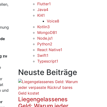
Flutter
1
llen,
Java
4
KI
41
Voice
8
e
Kotlin
3
enung
MongoDB
1
Node.js
1
nde
Python
2
React Native
1
Swift
1
g zu
Typescript
1
e
Neuste Beiträge
er
at
en und
Liegengelassenes
er
Geld: Warum jeder