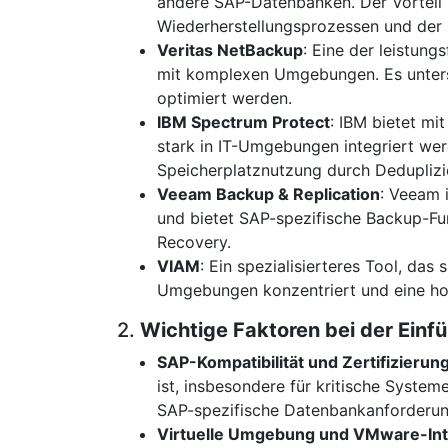
andere SAP-Datenbanken. Der Vorteil 
Wiederherstellungsprozessen und der 
Veritas NetBackup
: Eine der leistun
mit komplexen Umgebungen. Es unter
optimiert werden.
IBM Spectrum Protect
: IBM bietet mi
stark in IT-Umgebungen integriert wer
Speicherplatznutzung durch Dedupliz
Veeam Backup & Replication
: Veeam 
und bietet SAP-spezifische Backup-Fun
Recovery.
VIAM
: Ein spezialisierteres Tool, da
Umgebungen konzentriert und eine hohe
2.
Wichtige Faktoren bei der Einf
SAP-Kompatibilität und Zertifizierun
ist, insbesondere für kritische System
SAP-spezifische Datenbankanforderung
Virtuelle Umgebung und VMware-Int