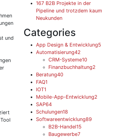
167 B2B Projekte in der
Pipeline und trotzdem kaum
ehmen
Neukunden
bungen
Categories
st und
App Design & Entwicklung
5
Automatisierung
42
CRM-Systeme
10
ungen
Finanzbuchhaltung
2
er
Beratung
40
FAQ
1
IOT
1
Mobile-App-Entwicklung
2
SAP
64
Schulungen
18
ziert
Softwareentwicklung
89
 Tool
B2B-Handel
15
Baugewerbe
7