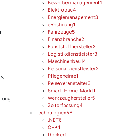
Bewerbermanagement
1
Elektrobau
4
Energiemanagement
3
eRechnung
1
Fahrzeuge
5
t
Finanzbranche
2
Kunststoffhersteller
3
Logistikdienstleister
3
Maschinenbau
14
Personaldienstleister
2
Pflegeheime
1
s,
Reiseveranstalter
3
Smart-Home-Markt
1
Werkzeughersteller
5
erung
Zeiterfassung
4
Technologien
58
.NET
6
C++
1
Docker
1