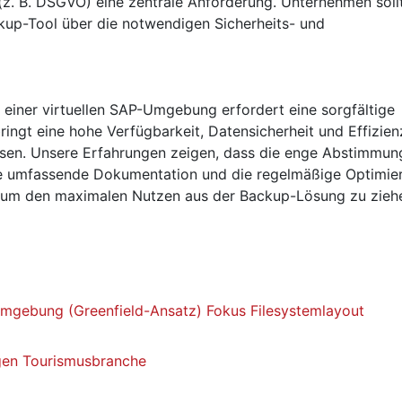
(z. B. DSGVO) eine zentrale Anforderung. Unternehmen soll
kup-Tool über die notwendigen Sicherheits- und
 einer virtuellen SAP-Umgebung erfordert eine sorgfältige
ingt eine hohe Verfügbarkeit, Datensicherheit und Effizien
sen. Unsere Erfahrungen zeigen, dass die enge Abstimmun
ne umfassende Dokumentation und die regelmäßige Optimie
nd, um den maximalen Nutzen aus der Backup-Lösung zu zieh
gebung (Greenfield-Ansatz) Fokus Filesystemlayout
gen Tourismusbranche