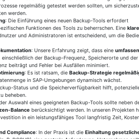
ozesse regelmäßig getestet werden sollten, um sicherzuste
ten werden.
ng
: Die Einführung eines neuen Backup-Tools erfordert
pezifischen Funktionen des Tools zu beherrschen. Eine
klar
nutzer und Administratoren ist entscheidend, um die Bedi
okumentation
: Unsere Erfahrung zeigt, dass eine
umfasse
 einschließlich der Backup-Frequenz, Speicherorte und der
enz beiträgt und Fehler bei Ausfällen minimiert.
ptimierung
: Es ist ratsam, die
Backup-Strategie regelmäßi
 Datenmenge in SAP-Umgebungen dynamisch wächst.
ckup-Status und die Speicherverfügbarkeit hilft, potenziell
zu beheben.
 der Auswahl eines geeigneten Backup-Tools sollte neben d
zen-Balance
berücksichtigt werden. In unseren Projekten h
nvestition in ein leistungsfähiges Tool langfristig Zeit, Kost
und Compliance
: In der Praxis ist die
Einhaltung gesetzlich