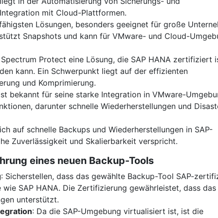
liegt in der Automatisierung von Sicherungs- und
Integration mit Cloud-Plattformen.
gsfähigsten Lösungen, besonders geeignet für große Untern
stützt Snapshots und kann für VMware- und Cloud-Umge
t Spectrum Protect eine Lösung, die SAP HANA zertifiziert i
den kann. Ein Schwerpunkt liegt auf der effizienten
ierung und Komprimierung.
ist bekannt für seine starke Integration in VMware-Umgeb
ktionen, darunter schnelle Wiederherstellungen und Disast
s sich auf schnelle Backups und Wiederherstellungen in SAP-
 Zuverlässigkeit und Skalierbarkeit verspricht.
ührung eines neuen Backup-Tools
g
: Sicherstellen, dass das gewählte Backup-Tool SAP-zertifi
e wie SAP HANA. Die Zertifizierung gewährleistet, dass das
en unterstützt.
egration
: Da die SAP-Umgebung virtualisiert ist, ist die