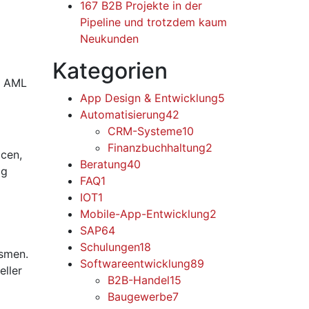
167 B2B Projekte in der
Pipeline und trotzdem kaum
Neukunden
Kategorien
, AML
App Design & Entwicklung
5
Automatisierung
42
CRM-Systeme
10
Finanzbuchhaltung
2
cen,
Beratung
40
ig
FAQ
1
IOT
1
Mobile-App-Entwicklung
2
SAP
64
Schulungen
18
ismen.
Softwareentwicklung
89
eller
B2B-Handel
15
Baugewerbe
7