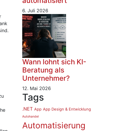
automatisiert
6. Juli 2026
r
bank
ind.
Wann lohnt sich KI-
Beratung als
Unternehmer?
12. Mai 2026
Tags
zu
.NET
App
App Design & Entwicklung
che
Autohandel
Automatisierung
len.