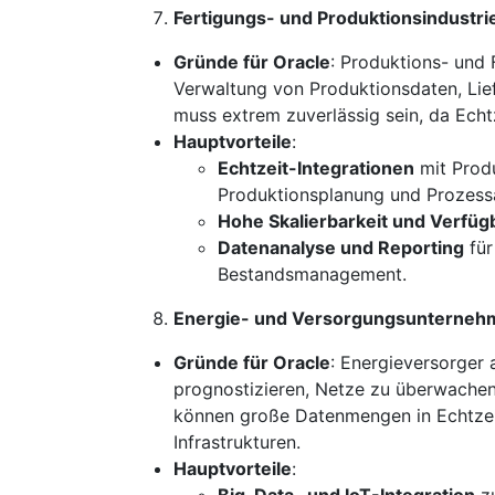
Fertigungs- und Produktionsindustri
Gründe für Oracle
: Produktions- und
Verwaltung von Produktionsdaten, Lie
muss extrem zuverlässig sein, da Ech
Hauptvorteile
:
Echtzeit-Integrationen
mit Prod
Produktionsplanung und Prozess
Hohe Skalierbarkeit und Verfüg
Datenanalyse und Reporting
für
Bestandsmanagement.
Energie- und Versorgungsunterneh
Gründe für Oracle
: Energieversorger
prognostizieren, Netze zu überwache
können große Datenmengen in Echtzeit v
Infrastrukturen.
Hauptvorteile
:
Big-Data- und IoT-Integration
zu