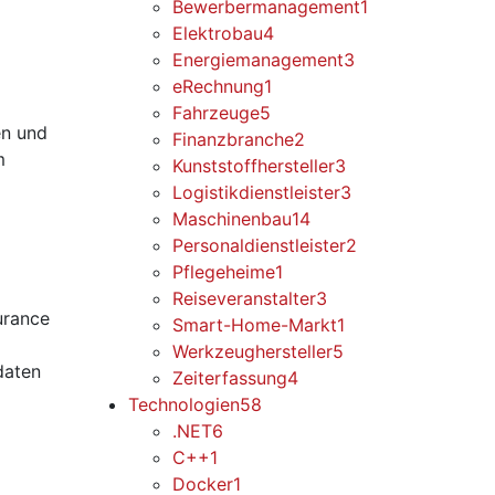
Bewerbermanagement
1
Elektrobau
4
Energiemanagement
3
eRechnung
1
Fahrzeuge
5
en und
Finanzbranche
2
m
Kunststoffhersteller
3
Logistikdienstleister
3
Maschinenbau
14
Personaldienstleister
2
Pflegeheime
1
Reiseveranstalter
3
urance
Smart-Home-Markt
1
Werkzeughersteller
5
daten
Zeiterfassung
4
Technologien
58
.NET
6
C++
1
Docker
1