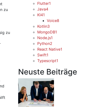
Flutter
1
nt
Java
4
en zu
KI
41
Voice
8
Kotlin
3
MongoDB
1
sig zu
Node.js
1
Python
2
r
React Native
1
Swift
1
Typescript
1
Neuste Beiträge
n
und
lft